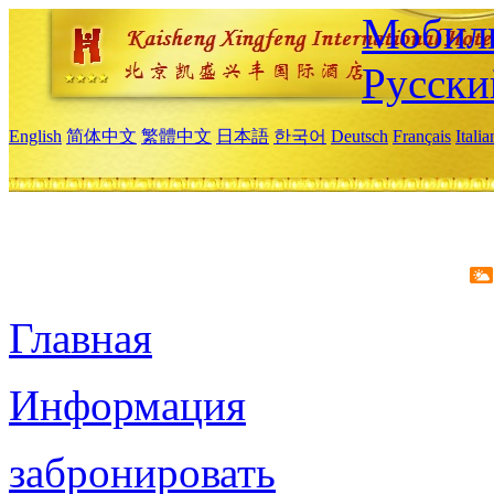
Мобиль
Русски
English
简体中文
繁體中文
日本語
한국어
Deutsch
Français
Itali
Главная
Информация
забронировать