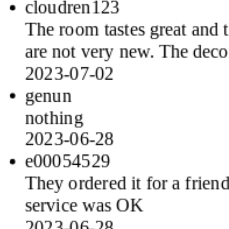
The room tastes great and th
are not very new. The dec
2023-07-02
genun
nothing
2023-06-28
e00054529
They ordered it for a frie
service was OK
2023-06-28