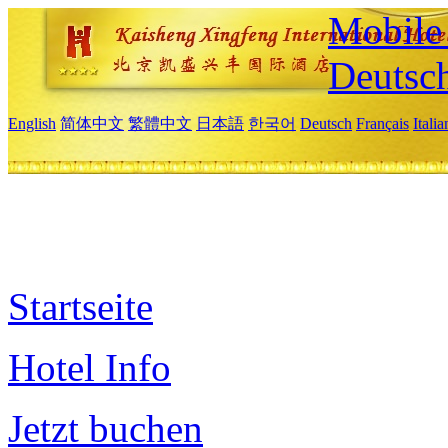
Mobile 
Deutsc
English
简体中文
繁體中文
日本語
한국어
Deutsch
Français
Itali
Startseite
Hotel Info
Jetzt buchen