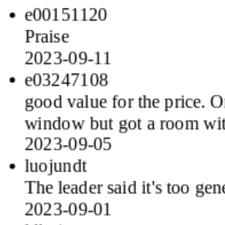
e00151120
Praise
2023-09-11
e03247108
good value for the price. O
window but got a room wi
2023-09-05
luojundt
The leader said it's too gene
2023-09-01
ldlwj