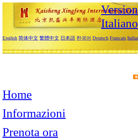
Version
Italiano
English
简体中文
繁體中文
日本語
한국어
Deutsch
Français
Itali
Home
Informazioni
Prenota ora