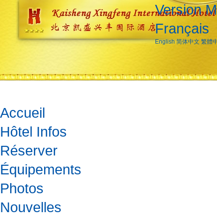
Version M
Français
English
简体中文
繁體
Accueil
Hôtel Infos
Réserver
Équipements
Photos
Nouvelles