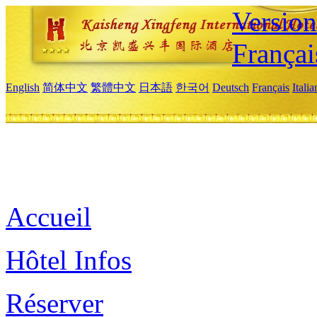
Versio
Françai
English
简体中文
繁體中文
日本語
한국어
Deutsch
Français
Itali
Accueil
Hôtel Infos
Réserver