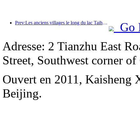
Prev:Les anciens villages le long du lac Taihu à Huzhou, dans la province du Zhejiang, ont commencé à être rénovés et modernisés, avec un investissement de près d'un milliard de yuans.
Go 
Adresse: 2 Tianzhu East Ro
Street, Southwest corner of 
Ouvert en 2011, Kaisheng X
Beijing.