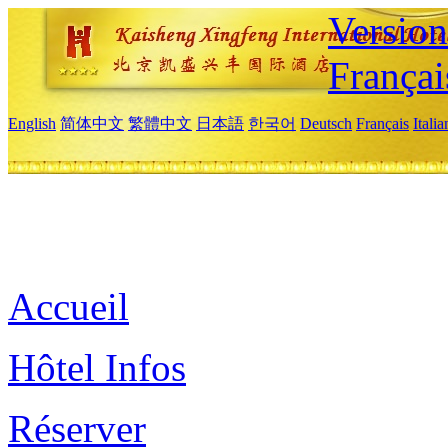
Versio
Françai
English
简体中文
繁體中文
日本語
한국어
Deutsch
Français
Itali
Accueil
Hôtel Infos
Réserver